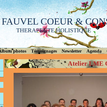
 FAUVEL COEUR & CON
THERAPEUTE HOLISTIQUE
Album photos
Témoignages
Newsletter
Agenda
Atelier LME 