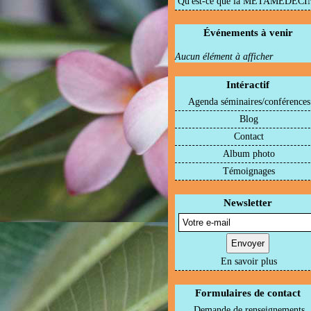
Qu'est-ce que la METAMEDECI
Événements à venir
Aucun élément à afficher
Intéractif
Agenda séminaires/conférences
Blog
Contact
Album photo
Témoignages
Newsletter
En savoir plus
Formulaires de contact
Demande de renseignements