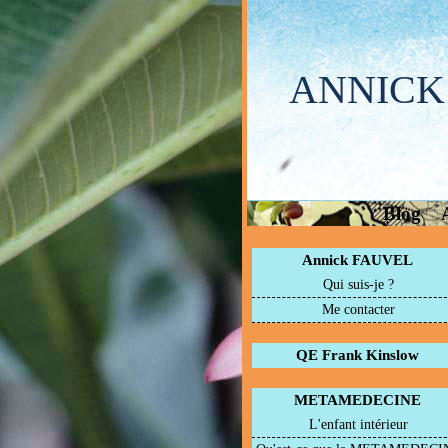
ANNICK
Blog
Annick FAUVEL
Qui suis-je ?
Me contacter
QE Frank Kinslow
METAMEDECINE
L'enfant intérieur