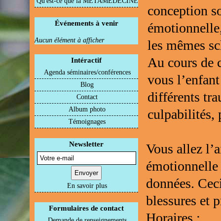
Qu'est-ce que la METAMEDECINE
conception so
Événements à venir
émotionnelle,
Aucun élément à afficher
les mêmes s
Au cours de c
Intéractif
Agenda séminaires/conférences
vous l’enfant
Blog
différents tr
Contact
Album photo
culpabilités,
Témoignages
Newsletter
Vous allez l’
émotionnelle 
données. Ceci
En savoir plus
blessures et 
Formulaires de contact
Horaires :
Demande de renseignements