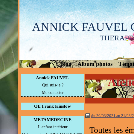
ANNICK FAUVEL 
THERAPE
Blog
Album photos
Témoi
Annick FAUVEL
Ateli
Qui suis-je ?
Me contacter
QE Frank Kinslow
du 20/03/2021 au 21/03/
METAMEDECINE
L'enfant intérieur
Toutes les é