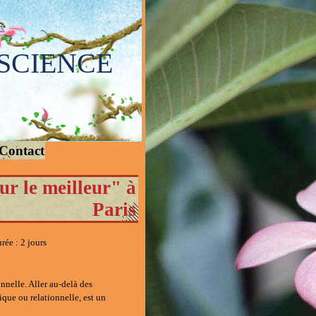
SCIENCE
Contact
ur le meilleur" à
Paris
rée :
2 jours
nelle. Aller au-delà des
ique ou relationnelle, est un