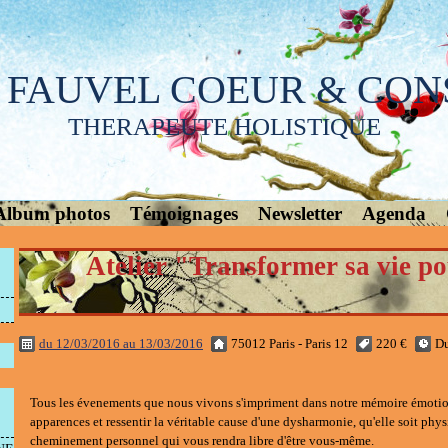
 FAUVEL COEUR & CON
THERAPEUTE HOLISTIQUE
Album photos
Témoignages
Newsletter
Agenda
Atelier "Transformer sa vie po
du 12/03/2016 au 13/03/2016
75012 Paris - Paris 12
220 €
Du
Tous les évenements que nous vivons s'impriment dans notre mémoire émotion
apparences et ressentir la véritable cause d'une dysharmonie, qu'elle soit phys
cheminement personnel qui vous rendra libre d'être vous-même.