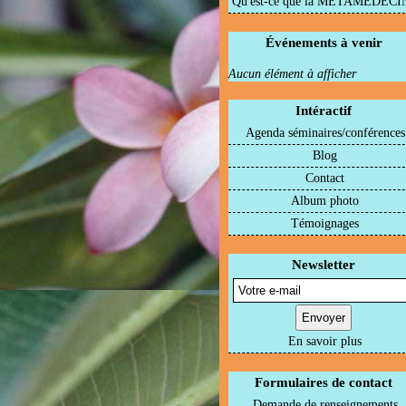
Qu'est-ce que la METAMEDECI
Événements à venir
Aucun élément à afficher
Intéractif
Agenda séminaires/conférences
Blog
Contact
Album photo
Témoignages
Newsletter
En savoir plus
Formulaires de contact
Demande de renseignements