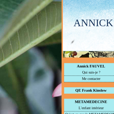
ANNICK
Blog
Annick FAUVEL
Qui suis-je ?
Me contacter
QE Frank Kinslow
METAMEDECINE
L'enfant intérieur